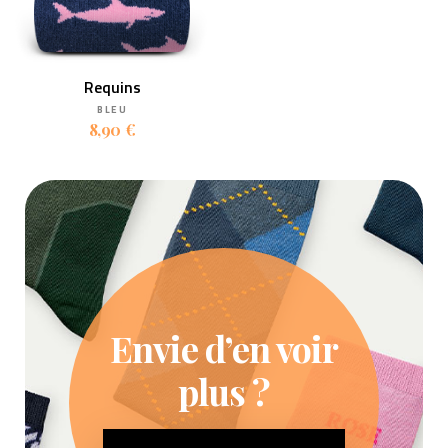
Requins
BLEU
8,90 €
Envie d’en voir
plus ?